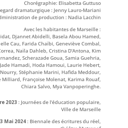
Chorégraphie: Elisabetta Guttuso
egard d
ramaturgique : Jenny Lauro-Mariani
dministration de production : Nadia Lacchin
Avec les habitantes de Marseille :
dat, Djannet Abidelli, Basela Abou Hamed,
le Cau, Farida Chaïbi, Geneviève Combal,
Correa, Naïla Dahleb, Cristina D’Antona, Kim
ernandez, Scherazade Goua, Samia Guehria,
 Jade Hamadi, Hoda Hamoui, Laurie Hebert,
e Nourry, Stéphanie Marini, Hafida Meddour,
 Milliard, Françoise Molenat, Karima Rouaf,
Chiara Salvo, Mya Vanpoperinghe.
re 2023
: Journées de l’éducation populaire,
Ville de Marseille
3 Mai 2024
: Biennale des écritures du réel,