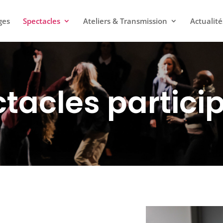
ges
Spectacles
Ateliers & Transmission
Actualité
tacles particip