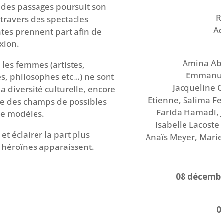
 des passages poursuit son
R
 travers des spectacles
A
ntes prennent part afin de
exion.
Amina Abi
t, les femmes (artistes,
Emmanuel
ues, philosophes etc…) ne sont
Jacqueline 
la diversité culturelle, encore
Etienne, Salima F
ue des champs de possibles
Farida Hamadi,
de modèles.
Isabelle Lacost
r et éclairer la part plus
Anaïs Meyer, Marie
 héroïnes apparaissent.
08 décemb
0